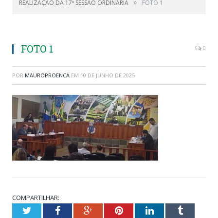
»
REALIZAÇÃO DA 17º SESSÃO ORDINARIA
FOTO 1
FOTO 1
0
POR
MAUROPROENCA
EM
10 DE JUNHO DE 2025
COMPARTILHAR:
Twitter
Facebook
Google+
Pinterest
LinkedIn
Tumblr