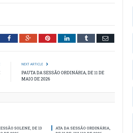
tter
Facebook
Google+
Pinterest
LinkedIn
Tumblr
Email
E
NEXT ARTICLE
E
PAUTA DA SESSÃO ORDINÁRIA, DE 11 DE
6
MAIO DE 2026
SESSÃO SOLENE, DE 13
ATA DA SESSÃO ORDINÁRIA,