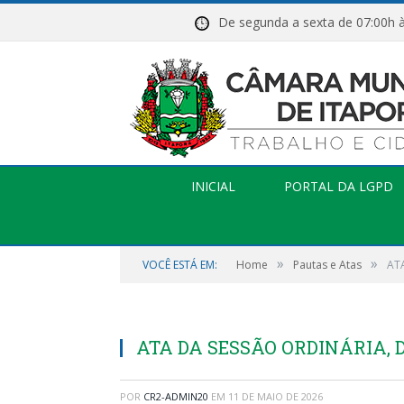
De segunda a sexta de 07:
INICIAL
PORTAL DA LGPD
»
»
VOCÊ ESTÁ EM:
Home
Pautas e Atas
AT
ATA DA SESSÃO ORDINÁRIA, DE
POR
CR2-ADMIN20
EM
11 DE MAIO DE 2026