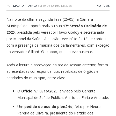
POR
MAUROPROENCA
EM
10 DE JUNHO DE 2025
NOTÍCIAS
Na noite da última segunda-feira (26/05), a Câmara
Municipal de Itaporã realizou sua
17ª Sessão Ordinária de
2025
, presidida pelo vereador Flávio Godoy e secretariada
por Manoel da Saúde. A sessão teve início às 18h e contou
com a presença da maioria dos parlamentares, com exceção
do vereador Gilliard Giacobbo, que esteve ausente.
Após a leitura e aprovação da ata da sessão anterior, foram
apresentadas correspondências recebidas de órgãos e
entidades do município, entre elas:
O
Ofício n.º 0316/2025
, enviado pelo Gerente
Municipal de Saúde Pública, Vinício de Faria e Andrade;
Um
pedido de uso do plenário
, feito por Neurandi
Pereira de Oliveira, presidente do Partido dos