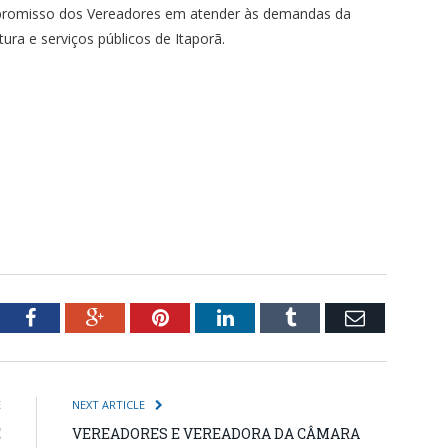
mpromisso dos Vereadores em atender às demandas da
ra e serviços públicos de Itaporã.
tter
Facebook
Google+
Pinterest
LinkedIn
Tumblr
Email
E
NEXT ARTICLE
E
VEREADORES E VEREADORA DA CÂMARA