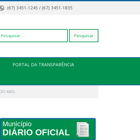
(67) 3451-1245 / (67) 3451-1835
squisar
PORTAL DA TRANSPARÊNCIA
r:
 DO ANO.
Município
DIÁRIO OFICIAL