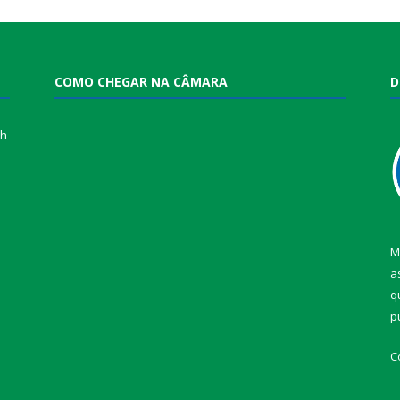
COMO CHEGAR NA CÂMARA
D
0h
M
a
q
p
C