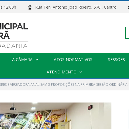
00h às 12:00h
Rua Ten. Antonio João Ribeiro, 570 , Centro
Pe
A CÂMARA
ATOS NORMATIVOS
SESSÕES
po
ATENDIMENTO
RES E VEREADORA ANALISAM 8 PROPOSIÇÕES NA PRIMEIRA SESSÃO ORDINÁRIA