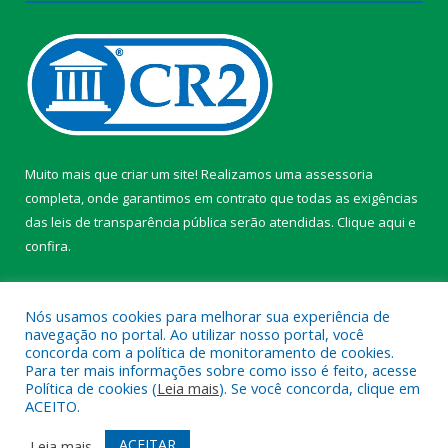
Muito mais que criar um site! Realizamos uma assessoria
completa, onde garantimos em contrato que todas as exigências
das leis de transparência pública serão atendidas. Clique aqui e
confira.
Conheça o
Programa Nacional de Transparência
Nós usamos cookies para melhorar sua experiência de
navegação no portal. Ao utilizar nosso portal, você
concorda com a política de monitoramento de cookies.
Para ter mais informações sobre como isso é feito, acesse
Política de cookies (
Leia mais
). Se você concorda, clique em
Todos os direitos reservados a Câmara Municipal de Itaporã.
ACEITO.
Mapa do Site
Acessar Área Administrativa
ACEITAR
Leia mais