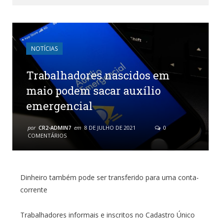
NOTÍCIAS
Trabalhadores nascidos em
maio podem sacar auxílio
emergencial
por
CR2-ADMIN7
em
8 DE JULHO DE 2021
0
COMENTÁRIOS
Dinheiro também pode ser transferido para uma conta-
corrente
Trabalhadores informais e inscritos no Cadastro Único