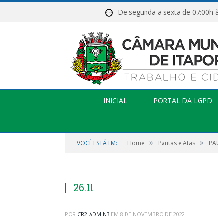
De segunda a sexta de 07:
INICIAL
PORTAL DA LGPD
»
»
VOCÊ ESTÁ EM:
Home
Pautas e Atas
PA
26.11
POR
CR2-ADMIN3
EM
8 DE NOVEMBRO DE 2022