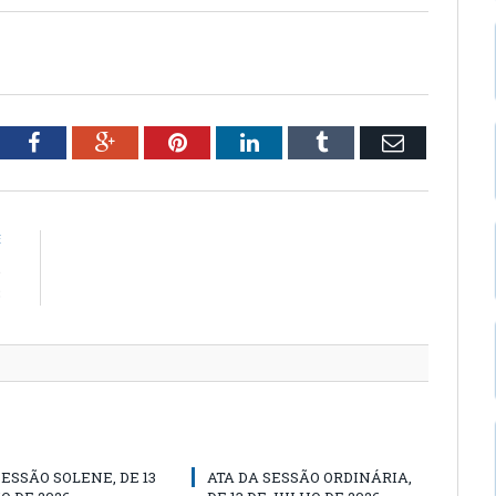
tter
Facebook
Google+
Pinterest
LinkedIn
Tumblr
Email
E
6
3
SESSÃO SOLENE, DE 13
ATA DA SESSÃO ORDINÁRIA,