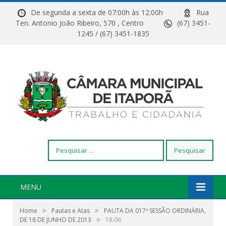
De segunda a sexta de 07:00h às 12:00h
Rua
Ten. Antonio João Ribeiro, 570 , Centro
(67) 3451-
1245 / (67) 3451-1835
Pesquisar
por:
MENU
»
»
Home
Pautas e Atas
PAUTA DA 017ª SESSÃO ORDINÁRIA,
»
DE 18 DE JUNHO DE 2013
18.06