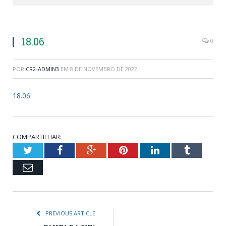
18.06
0
POR
CR2-ADMIN3
EM
8 DE NOVEMBRO DE 2022
18.06
COMPARTILHAR:
Twitter
Facebook
Google+
Pinterest
LinkedIn
Tumblr
Email
PREVIOUS ARTICLE