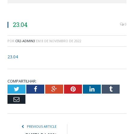
23.04
0
POR
CR2-ADMIN3
EM
8 DE NOVEMBRO DE 2022
23.04
COMPARTILHAR:
Twitter
Facebook
Google+
Pinterest
LinkedIn
Tumblr
Email
PREVIOUS ARTICLE