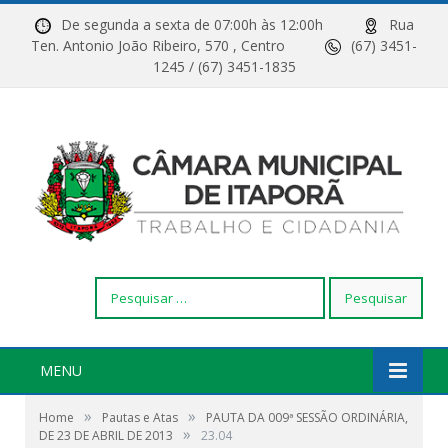
De segunda a sexta de 07:00h às 12:00h
Rua
Ten. Antonio João Ribeiro, 570 , Centro
(67) 3451-
1245 / (67) 3451-1835
Pesquisar
por:
MENU
»
»
Home
Pautas e Atas
PAUTA DA 009ª SESSÃO ORDINÁRIA,
»
DE 23 DE ABRIL DE 2013
23.04