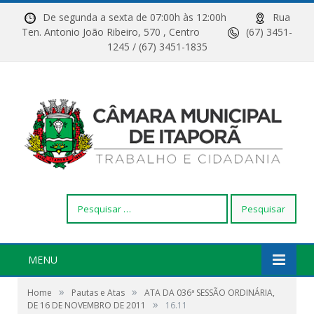
De segunda a sexta de 07:00h às 12:00h
Rua
Ten. Antonio João Ribeiro, 570 , Centro
(67) 3451-
1245 / (67) 3451-1835
Pesquisar
por:
MENU
»
»
Home
Pautas e Atas
ATA DA 036ª SESSÃO ORDINÁRIA,
»
DE 16 DE NOVEMBRO DE 2011
16.11