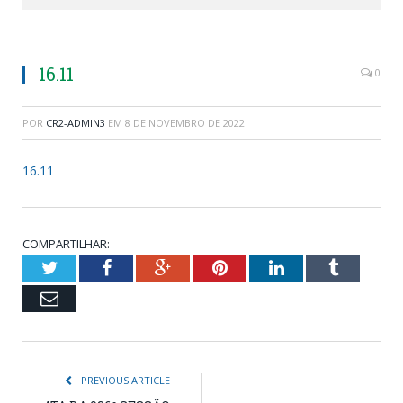
16.11
0
POR
CR2-ADMIN3
EM
8 DE NOVEMBRO DE 2022
16.11
COMPARTILHAR:
Twitter
Facebook
Google+
Pinterest
LinkedIn
Tumblr
Email
PREVIOUS ARTICLE