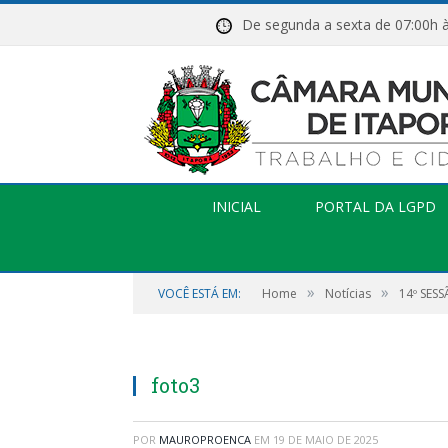
De segunda a sexta de 07:
INICIAL
PORTAL DA LGPD
»
»
VOCÊ ESTÁ EM:
Home
Notícias
14º SES
foto3
POR
MAUROPROENCA
EM
19 DE MAIO DE 2025