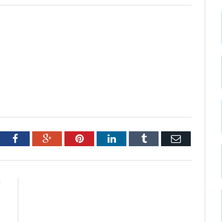
tter
Facebook
Google+
Pinterest
LinkedIn
Tumblr
Email
E
S
S
O