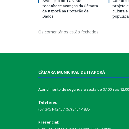
Avaliação do TCE-MS
Câmara d
reconhece avanços da Câmara
projeto 
de Itaporã na Proteção de
cultura 
Dados
populaçã
Os comentários estão fechados.
CÂMARA MUNICIPAL DE ITAPORÃ
Atendimento de segunda a sexta de 07:00h às 12:0
Telefone:
(67) 3451-1245 / (67) 3451-1835
Presencial:
Rua Ten. Antonio João Ribeiro, 570, Centro