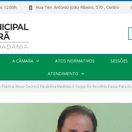
00h às 12:00h
Rua Ten. Antonio João Ribeiro, 570 , Centro
Pe
A CÂMARA
ATOS NORMATIVOS
SESSÕES
po
ATENDIMENTO
e Pública: Novo Decreto Flexibiliza Medidas E Toque De Recolher Passa Para A