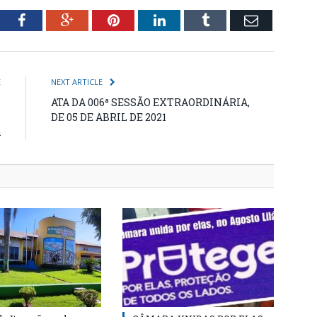
tter
Facebook
Google+
Pinterest
LinkedIn
Tumblr
Email
E
NEXT ARTICLE
o
ATA DA 006ª SESSÃO EXTRAORDINÁRIA,
s
DE 05 DE ABRIL DE 2021
a