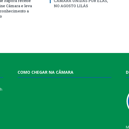
e Itaporã recebe
CÂMARA UNIDAS POR ELAS,
cine Câmara e leva
NO AGOSTO LILÁS
e conhecimento a
o
COMO CHEGAR NA CÂMARA
D
0h
M