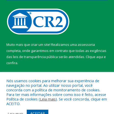
Muito mais que criar um site! Realizamos uma assessoria
completa, onde garantimos em contrato que todas as exigências
das leis de transparência pública serão atendidas. Clique aqui e
confira.
Conheça o
Programa Nacional de Transparência
Nós usamos cookies para melhorar sua experiência de
navegação no portal. Ao utilizar nosso portal, você
concorda com a política de monitoramento de cookies.
Para ter mais informações sobre como isso é feito, acesse
Política de cookies (
Leia mais
). Se você concorda, clique em
Todos os direitos reservados a Câmara Municipal de Itaporã.
ACEITO.
Mapa do Site
Acessar Área Administrativa
ACEITAR
Leia mais