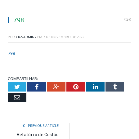
798
0
POR
CR2-ADMIN7
EM
7 DE NOVEMBRO DE 2022
798
COMPARTILHAR:
Twitter
Facebook
Google+
Pinterest
LinkedIn
Tumblr
Email
PREVIOUS ARTICLE
Relatório de Gestão