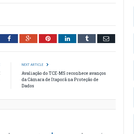
tter
Facebook
Google+
Pinterest
LinkedIn
Tumblr
Email
E
NEXT ARTICLE
E
Avaliação do TCE-MS reconhece avanços
6
da Câmara de Itaporã na Proteção de
Dados