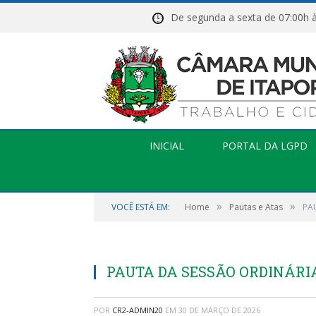
De segunda a sexta de 07:
INICIAL
PORTAL DA LGPD
»
»
VOCÊ ESTÁ EM:
Home
Pautas e Atas
PA
PAUTA DA SESSÃO ORDINÁRIA,
POR
CR2-ADMIN20
EM
30 DE MARÇO DE 2026