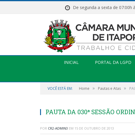
De segunda a sexta de 07:
INICIAL
PORTAL DA LGPD
»
»
VOCÊ ESTÁ EM:
Home
Pautas e Atas
PA
PAUTA DA 030ª SESSÃO ORDIN
POR
CR2-ADMIN3
EM
15 DE OUTUBRO DE 2013