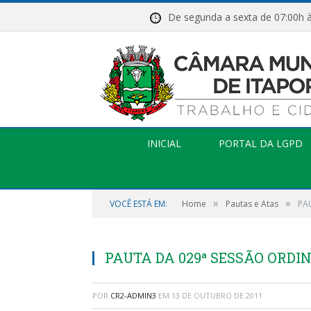
De segunda a sexta de 07:
INICIAL
PORTAL DA LGPD
»
»
VOCÊ ESTÁ EM:
Home
Pautas e Atas
PA
PAUTA DA 029ª SESSÃO ORDINÁ
POR
CR2-ADMIN3
EM
13 DE OUTUBRO DE 2011