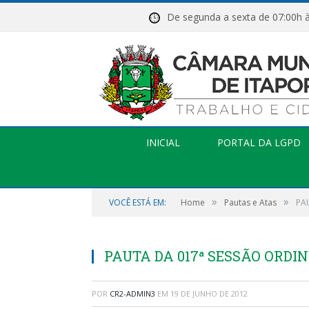
De segunda a sexta de 07:
INICIAL
PORTAL DA LGPD
»
»
VOCÊ ESTÁ EM:
Home
Pautas e Atas
PA
PAUTA DA 017ª SESSÃO ORDINÁ
POR
CR2-ADMIN3
EM
19 DE JUNHO DE 2012