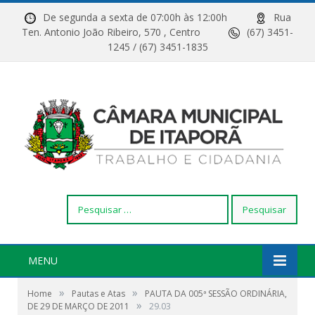
De segunda a sexta de 07:00h às 12:00h
Rua
Ten. Antonio João Ribeiro, 570 , Centro
(67) 3451-
1245 / (67) 3451-1835
Pesquisar
por:
MENU
»
»
Home
Pautas e Atas
PAUTA DA 005ª SESSÃO ORDINÁRIA,
»
DE 29 DE MARÇO DE 2011
29.03