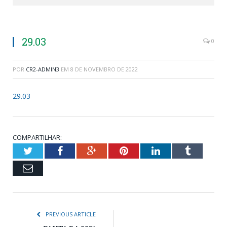
29.03
0
POR
CR2-ADMIN3
EM
8 DE NOVEMBRO DE 2022
29.03
COMPARTILHAR:
Twitter
Facebook
Google+
Pinterest
LinkedIn
Tumblr
Email
PREVIOUS ARTICLE