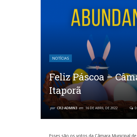
NOTÍCIAS
Feliz Páscoa – Câm
Itaporã
por
CR2-ADMIN3
em
16 DE ABRIL DE 2022
0
Esses são os votos da Câmara Municipal de