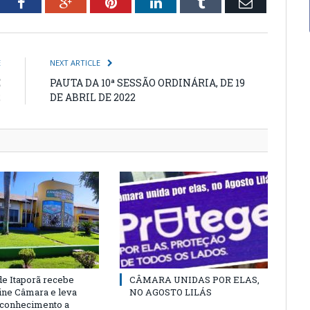
tter
Facebook
Google+
Pinterest
LinkedIn
Tumblr
Email
E
NEXT ARTICLE
E
PAUTA DA 10ª SESSÃO ORDINÁRIA, DE 19
2
DE ABRIL DE 2022
e Itaporã recebe
CÂMARA UNIDAS POR ELAS,
cine Câmara e leva
NO AGOSTO LILÁS
e conhecimento a