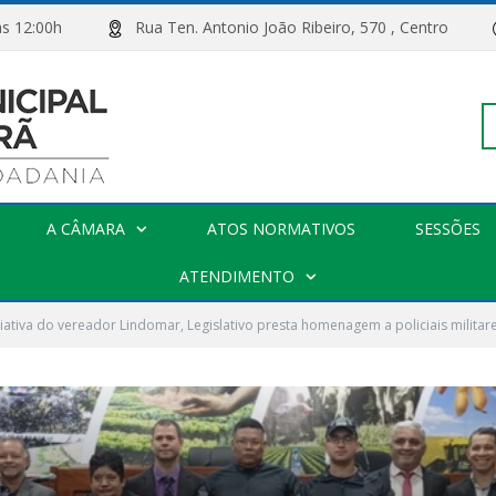
00h às 12:00h
Rua Ten. Antonio João Ribeiro, 570 , Centro
Pe
A CÂMARA
ATOS NORMATIVOS
SESSÕES
po
ATENDIMENTO
iativa do vereador Lindomar, Legislativo presta homenagem a policiais militar