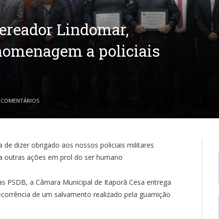
vereador Lindomar,
 homenagem a policiais
 COMENTÁRIOS
de dizer obrigado aos nossos policiais militares
a outras ações em prol do ser humano
itas PSDB, a Câmara Municipal de Itaporã Cesa entrega
ecorrência de um salvamento realizado pela guarnição