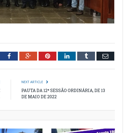
tter
Facebook
Google+
Pinterest
LinkedIn
Tumblr
Email
E
NEXT ARTICLE
E
PAUTA DA 12ª SESSÃO ORDINÁRIA, DE 13
2
DE MAIO DE 2022