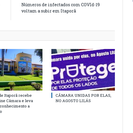
e
Números de infectados com COVId-19
m
voltam a subir em Itaporã
s
e Itaporã recebe
CÂMARA UNIDAS POR ELAS,
cine Câmara e leva
NO AGOSTO LILÁS
e conhecimento a
o