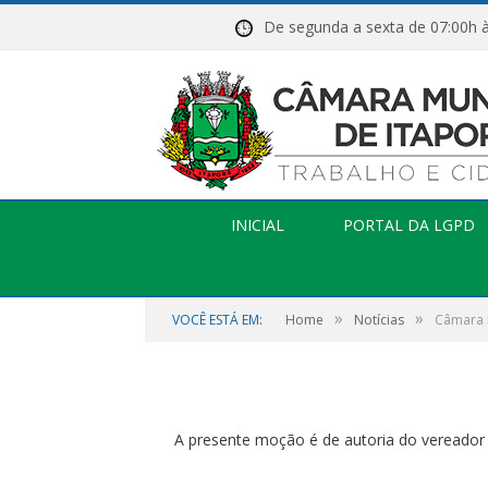
De segunda a sexta de 07:
NOTÍCIAS
Câmara Municipal 
militares e empres
INICIAL
PORTAL DA LGPD
congratulação
»
»
VOCÊ ESTÁ EM:
Home
Notícias
Câmara 
por
CR2-ADMIN3
em
25 DE AGOSTO DE 2020
A presente moção é de autoria do vereador