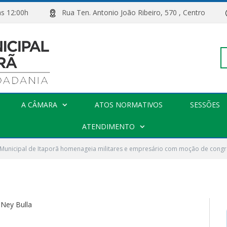
00h às 12:00h
Rua Ten. Antonio João Ribeiro, 570 , Centro
Pe
de Itaporã homenageia
ário com moção de
A CÂMARA
ATOS NORMATIVOS
SESSÕES
po
ATENDIMENTO
Municipal de Itaporã homenageia militares e empresário com moção de congr
0 COMENTÁRIOS
 Ney Bulla