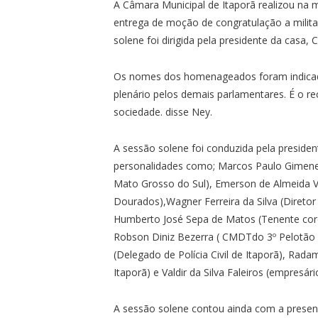
A Câmara Municipal de Itaporã realizou na m
entrega de moção de congratulação a milita
solene foi dirigida pela presidente da casa, 
Os nomes dos homenageados foram indicad
plenário pelos demais parlamentares. É o r
sociedade. disse Ney.
A sessão solene foi conduzida pela presid
personalidades como; Marcos Paulo Gimenez
Mato Grosso do Sul), Emerson de Almeida V
Dourados),Wagner Ferreira da Silva (Direto
Humberto José Sepa de Matos (Tenente cor
Robson Diniz Bezerra ( CMDTdo 3º Pelotão de
(Delegado de Polícia Civil de Itaporã), Ra
Itaporã) e Valdir da Silva Faleiros (empresári
A sessão solene contou ainda com a presen