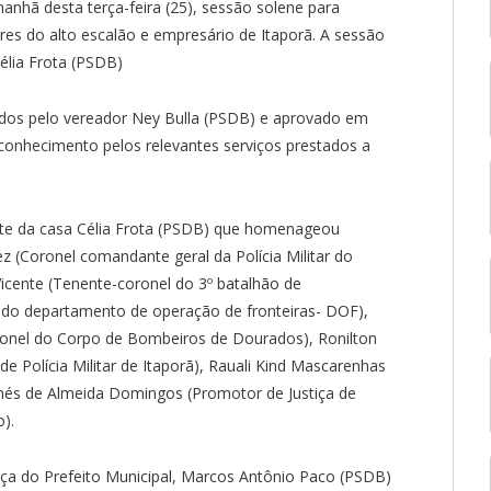
anhã desta terça-feira (25), sessão solene para
res do alto escalão e empresário de Itaporã. A sessão
Célia Frota (PSDB)
os pelo vereador Ney Bulla (PSDB) e aprovado em
econhecimento pelos relevantes serviços prestados a
ente da casa Célia Frota (PSDB) que homenageou
 (Coronel comandante geral da Polícia Militar do
icente (Tenente-coronel do 3º batalhão de
r do departamento de operação de fronteiras- DOF),
onel do Corpo de Bombeiros de Dourados), Ronilton
 Polícia Militar de Itaporã), Rauali Kind Mascarenhas
damés de Almeida Domingos (Promotor de Justiça de
o).
ça do Prefeito Municipal, Marcos Antônio Paco (PSDB)