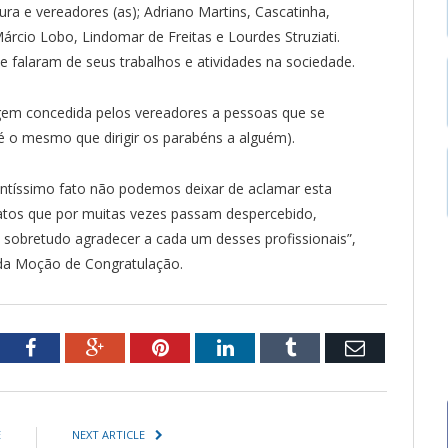
ra e vereadores (as); Adriano Martins, Cascatinha,
árcio Lobo, Lindomar de Freitas e Lourdes Struziati.
falaram de seus trabalhos e atividades na sociedade.
m concedida pelos vereadores a pessoas que se
 o mesmo que dirigir os parabéns a alguém).
antíssimo fato não podemos deixar de aclamar esta
 atos que por muitas vezes passam despercebido,
, sobretudo agradecer a cada um desses profissionais”,
 da Moção de Congratulação.
tter
Facebook
Google+
Pinterest
LinkedIn
Tumblr
Email
E
NEXT ARTICLE