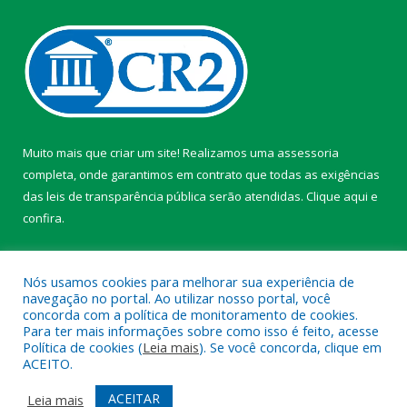
Muito mais que criar um site! Realizamos uma assessoria
completa, onde garantimos em contrato que todas as exigências
das leis de transparência pública serão atendidas. Clique aqui e
confira.
Conheça o
Programa Nacional de Transparência
Nós usamos cookies para melhorar sua experiência de
navegação no portal. Ao utilizar nosso portal, você
concorda com a política de monitoramento de cookies.
Para ter mais informações sobre como isso é feito, acesse
Política de cookies (
Leia mais
). Se você concorda, clique em
Todos os direitos reservados a Câmara Municipal de Itaporã.
ACEITO.
Mapa do Site
Acessar Área Administrativa
ACEITAR
Leia mais