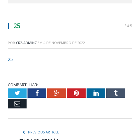
25
0
POR
CR2-ADMIN7
EM
4 DE NOVEMBRO DE 2022
25
COMPARTILHAR:
Twitter
Facebook
Google+
Pinterest
LinkedIn
Tumblr
Email
PREVIOUS ARTICLE