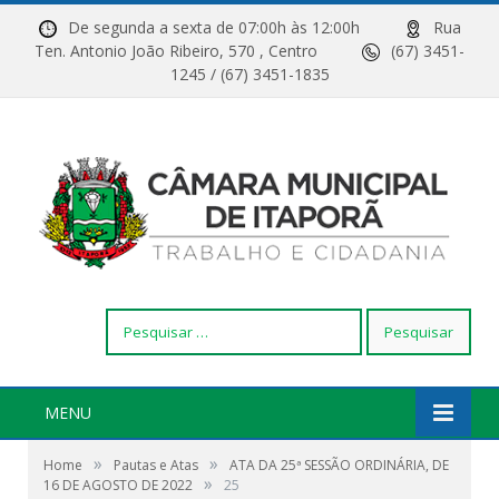
De segunda a sexta de 07:00h às 12:00h
Rua
Ten. Antonio João Ribeiro, 570 , Centro
(67) 3451-
1245 / (67) 3451-1835
Pesquisar
por:
MENU
»
»
Home
Pautas e Atas
ATA DA 25ª SESSÃO ORDINÁRIA, DE
»
16 DE AGOSTO DE 2022
25