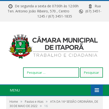
De segunda a sexta de 07:00h às 12:00h
Rua
Ten. Antonio João Ribeiro, 570 , Centro
(67) 3451-
1245 / (67) 3451-1835
Pesquisar
por:
MENU
»
»
Home
Pautas e Atas
ATA DA 16ª SESSÃO ORDINÁRIA, DE
»
30 DE MAIO DE 2022
16