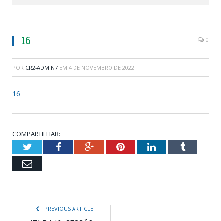
16
0
POR
CR2-ADMIN7
EM
4 DE NOVEMBRO DE 2022
16
COMPARTILHAR:
Twitter
Facebook
Google+
Pinterest
LinkedIn
Tumblr
Email
PREVIOUS ARTICLE