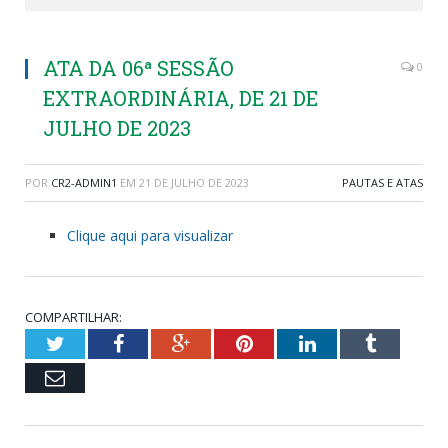
ATA DA 06ª SESSÃO
0
EXTRAORDINÁRIA, DE 21 DE
JULHO DE 2023
POR
CR2-ADMIN1
EM
21 DE JULHO DE 2023
PAUTAS E ATAS
Clique aqui para visualizar
COMPARTILHAR:
Twitter
Facebook
Google+
Pinterest
LinkedIn
Tumblr
Email