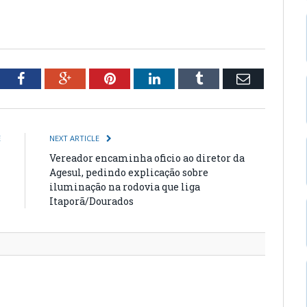
tter
Facebook
Google+
Pinterest
LinkedIn
Tumblr
Email
E
NEXT ARTICLE
4
Vereador encaminha oficio ao diretor da
1
Agesul, pedindo explicação sobre
iluminação na rodovia que liga
Itaporã/Dourados