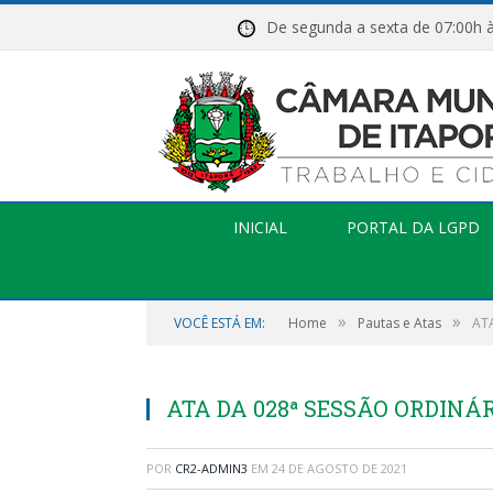
De segunda a sexta de 07:
INICIAL
PORTAL DA LGPD
»
»
VOCÊ ESTÁ EM:
Home
Pautas e Atas
AT
ATA DA 028ª SESSÃO ORDINÁRI
POR
CR2-ADMIN3
EM
24 DE AGOSTO DE 2021