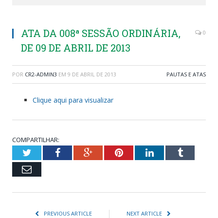
ATA DA 008ª SESSÃO ORDINÁRIA,
0
DE 09 DE ABRIL DE 2013
POR
CR2-ADMIN3
EM
9 DE ABRIL DE 2013
PAUTAS E ATAS
Clique aqui para visualizar
COMPARTILHAR:
Twitter
Facebook
Google+
Pinterest
LinkedIn
Tumblr
Email
PREVIOUS ARTICLE
NEXT ARTICLE