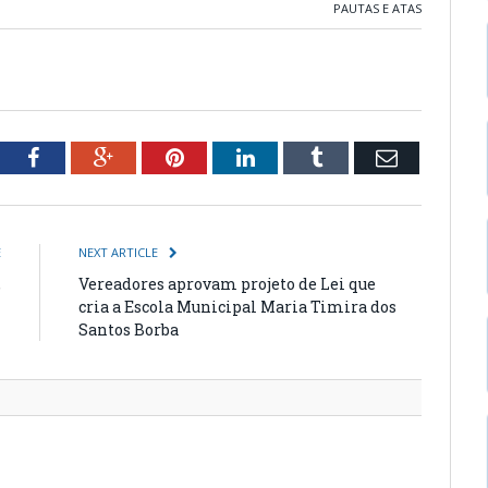
PAUTAS E ATAS
tter
Facebook
Google+
Pinterest
LinkedIn
Tumblr
Email
E
NEXT ARTICLE
,
Vereadores aprovam projeto de Lei que
1
cria a Escola Municipal Maria Timira dos
Santos Borba