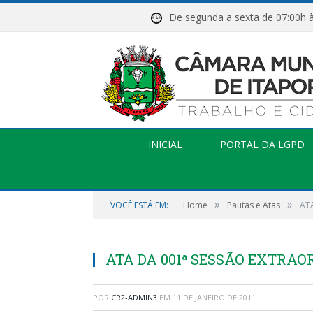
De segunda a sexta de 07:
INICIAL
PORTAL DA LGPD
»
»
VOCÊ ESTÁ EM:
Home
Pautas e Atas
ATA
ATA DA 001ª SESSÃO EXTRAORD
POR
CR2-ADMIN3
EM
11 DE JANEIRO DE 2011