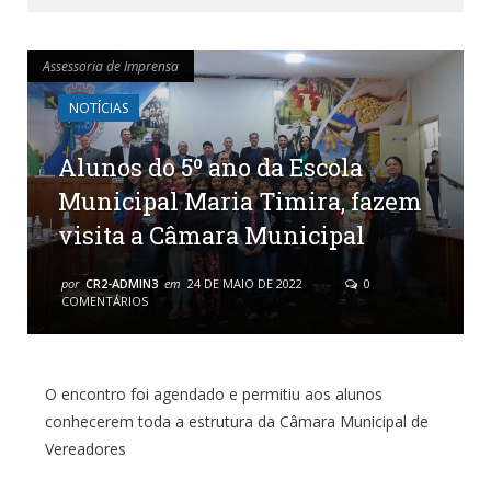
Assessoria de Imprensa
Assessoria de Imprensa
NOTÍCIAS
Alunos do 5º ano da Escola
Municipal Maria Timira, fazem
visita a Câmara Municipal
por
CR2-ADMIN3
em
24 DE MAIO DE 2022
0
COMENTÁRIOS
O encontro foi agendado e permitiu aos alunos
conhecerem toda a estrutura da Câmara Municipal de
Vereadores