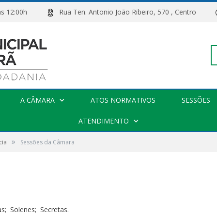
00h às 12:00h
Rua Ten. Antonio João Ribeiro, 570 , Centro
Pe
A CÂMARA
ATOS NORMATIVOS
SESSÕES
po
ATENDIMENTO
»
cia
Sessões da Câmara
ias;
Solenes;
Secretas.