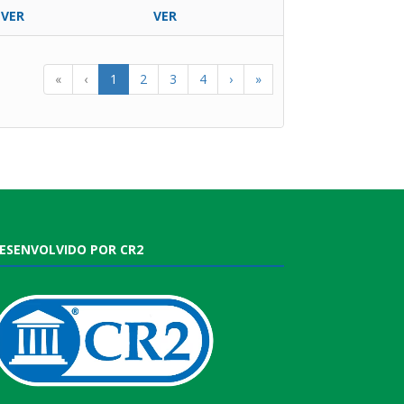
VER
VER
«
‹
1
2
3
4
›
»
ESENVOLVIDO POR CR2