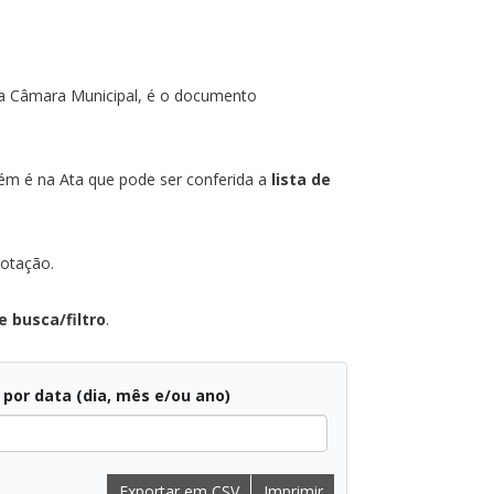
da Câmara Municipal, é o documento
ém é na Ata que pode ser conferida a
lista de
votação.
 busca/filtro
.
r por data (dia, mês e/ou ano)
Exportar em CSV
Imprimir