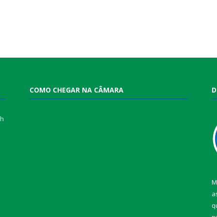
COMO CHEGAR NA CÂMARA
D
0h
M
a
q