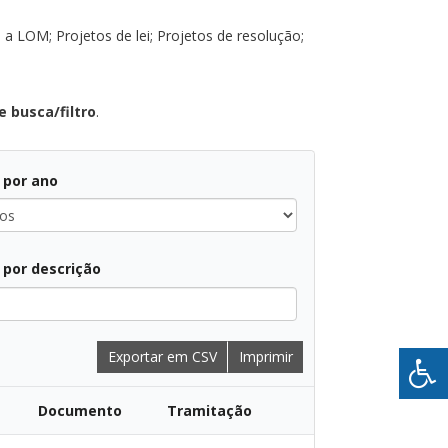
 a LOM; Projetos de lei; Projetos de resolução;
 busca/filtro
.
r por ano
r por descrição
Exportar em CSV
Imprimir
Documento
Tramitação