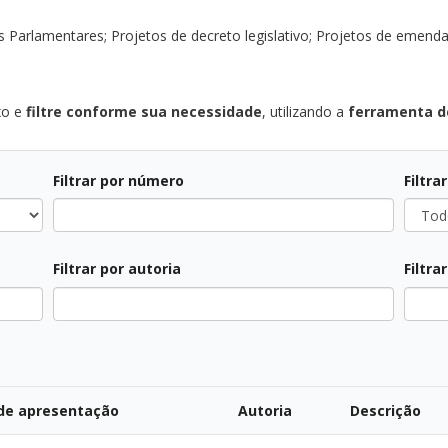
s Parlamentares; Projetos de decreto legislativo; Projetos de emenda
xo e
filtre conforme sua necessidade
, utilizando a
ferramenta de
Filtrar por número
Filtra
Todos
Todos
Filtrar por autoria
Filtra
Todos
Todos
de apresentação
Autoria
Descrição